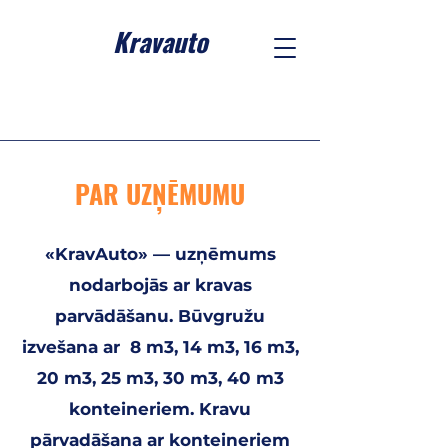
Kravauto
PAR UZŅĒMUMU
«KravAuto» — uzņēmums
nodarbojās ar kravas
parvādāšanu. Būvgružu
izvešana ar 8 m3, 14 m3, 16 m3,
20 m3, 25 m3, 30 m3, 40 m3
konteineriem. Kravu
pārvadāšana ar konteineriem