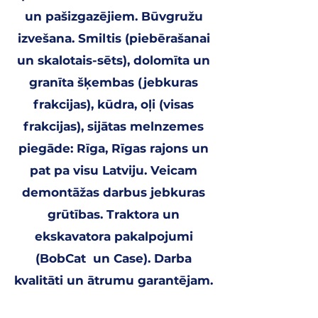
un pašizgazējiem. Būvgružu
izvešana. Smiltis (piebērašanai
un skalotais-sēts), dolomīta un
granīta šķembas (jebkuras
frakcijas), kūdra, oļi (visas
frakcijas), sijātas melnzemes
piegāde: Rīga, Rīgas rajons un
pat pa visu Latviju. Veicam
demontāžas darbus jebkuras
grūtības. Traktora un
ekskavatora pakalpojumi
(BobCat un Case). Darba
kvalitāti un ātrumu garantējam.